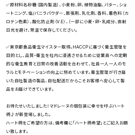
✅原材料名砂糖（国内製造）、小麦粉、卵、植物油脂、バター、ショ
ートニング、塩/バニラパウダー、膨張剤、乳化剤、香料、着色料（カ
ロテン色素）、酸化防止剤（V.E）、（一部に小麦・卵・乳成分、直射
日光を避け、常温で保存してください。
✅東京都食品衛生マイスター取得。HACCPに基づく衛生管理を
目的とし、品質・衛生を社内に浸透させるために従業員への定期
的な衛生教育と日常の改善活動を合わせて、社員一人一人のモ
ラルとモチベーションの向上に努めています。衛生管理が行き届
いた自社製造の製品、自社配送だからこそお客様へ安心して製
品をお届けできています。
お待たせいたしました！マドレーヌの個包装に幸せを呼ぶハート
柄♪が新登場しました。
ハート柄をご希望の方は、備考欄に「ハート柄希望」とご記入お願
い致します。