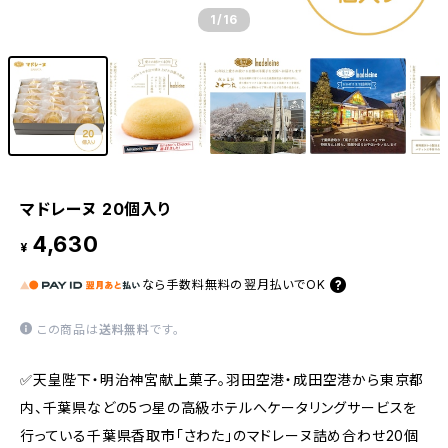
1
/16
マドレーヌ 20個入り
4,630
¥
なら
手数料無料の
翌月払いでOK
この商品は
送料無料
です。
✅天皇陛下・明治神宮献上菓子。羽田空港・成田空港から東京都
内、千葉県などの5つ星の高級ホテルへケータリングサービスを
行っている千葉県香取市「さわた」のマドレーヌ詰め合わせ20個